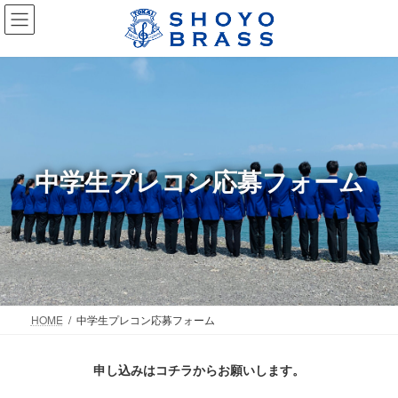
コ
ナ
ン
ビ
テ
ゲ
ン
ー
ツ
シ
へ
ョ
ス
ン
キ
に
ッ
移
中学生プレコン応募フォーム
プ
動
HOME
中学生プレコン応募フォーム
申し込みはコチラからお願いします。