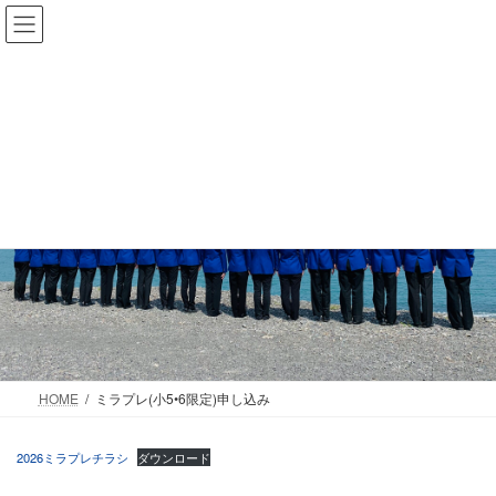
コ
ナ
ン
ビ
テ
ゲ
ン
ー
ツ
シ
へ
ョ
ス
ン
キ
に
ッ
移
ミラプレ(小5•6限定)申し込み
プ
動
HOME
ミラプレ(小5•6限定)申し込み
2026ミラプレチラシ
ダウンロード