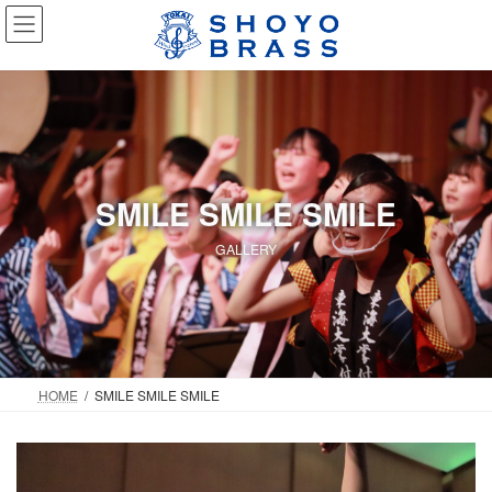
コ
ナ
ン
ビ
テ
ゲ
ン
ー
ツ
シ
へ
ョ
ス
ン
キ
に
ッ
移
SMILE SMILE SMILE
プ
動
GALLERY
HOME
SMILE SMILE SMILE